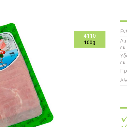
Εν
4110
Λι
100g
εκ
Υδ
εκ
Πρ
Αλ