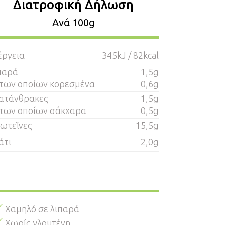
Διατροφική Δήλωση
Aνά 100g
έργεια
345kJ / 82kcal
παρά
1,5g
 των οποίων κορεσμένα
0,6g
ατάνθρακες
1,5g
 των οποίων σάκχαρα
0,5g
ωτεΐνες
15,5g
άτι
2,0g
Χαμηλό σε λιπαρά
Χωρίς γλουτένη