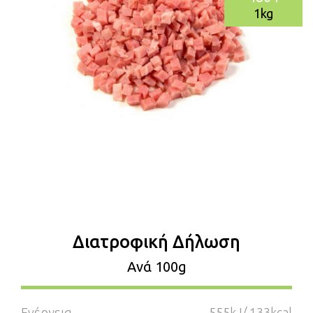
1kg
Διατροφική Δήλωση
Aνά 100g
Ενέργεια
555kJ/ 133kcal