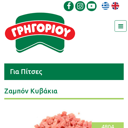
Για Πίτσες
Ζαμπόν Κυβάκια
4804